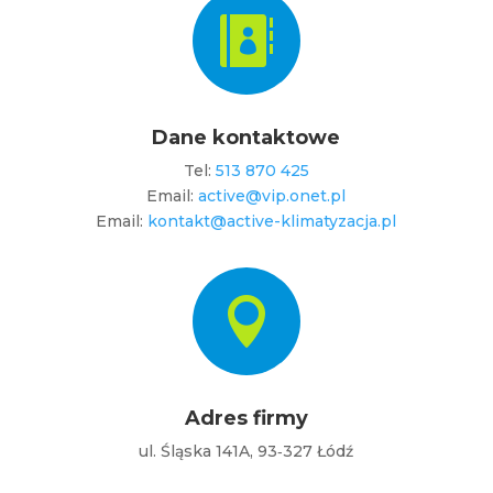

Dane kontaktowe
Tel:
513 870 425
Email:
active@vip.onet.pl
Email:
kontakt@active-klimatyzacja.pl

Adres firmy
ul. Śląska 141A, 93‐327 Łódź