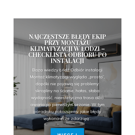
NAJCZĘSTSZE BŁĘDY EKIP
PRZY MONTAŻU
KLIMATYZACJI W ŁODZI –
CHECKLISTA ODBIORU PO
INSTALACJI
Baza wiedzy Łódź Odbiór instalacji
Montaż klimatyzacji wygląda „prosto”,
dopóki nie pojawią się problemy:
skropliny na ścianie, hałas, słaba
wydajność, nieestetyczna trasa albo
awaria po pierwszym sezonie. W tym
poradniku pokazujemy, jakie błędy
wykonawcze zdarzają...